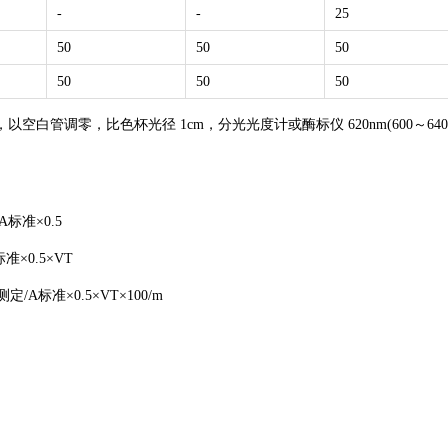
-
-
25
50
50
50
50
50
50
，以空白管调零，比色杯光径 1cm，分光光度计或酶标仪 620nm(600～640
A标准×0.5
准×0.5×VT
定/A标准×0.5×VT×100/m