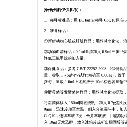
操作步骤(仅供参考)：
1、稀释标准品：用 EC buffer稀释 CoQ10标准(5
2、准备样品：
①新鲜动物心脏或肝脏样品：用醇碱皂化法、溶剂皂
②动物血清样品：0.1ml血清加入 0.9ml三氯
降低三氯甲烷的加入量。
③保健食品：参考 GB/T 22252-2008 《
量，称取 1～5g均匀试样(精确至 0.001g)，置
摇匀，量取 1.0ml上述溶液于 10ml棕色容
④酵母菌等发酵菌体样品：用醇碱皂化法提取
将湿菌体移入 150ml圆底烧瓶，加入 0.7g焦性
0min，迅速冷却至室温，倒入分液漏斗中，加入石
CoQ10，连续萃取 2次，合并萃取液，用蒸馏
入 10ml无水乙醇，放入冰箱冷冻析出胆固醇等杂