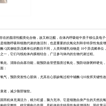
物体内广泛存在的脂溶性醌类化合物，故又称泛醌，在体内呼吸链中质子移位及电子
它是细胞呼吸和细胞代谢的激活剂，也是重要的抗氧化剂和非特异性免疫
酶 Q其侧链异戊烯单位的数目不同，人类和哺乳动物是 10个异戊烯单位
要成员之一，它们与线粒体内膜相结合，广泛参与体内的生物代谢过程。
的抗氧化、清除自由基功能，能预防血管壁脂质过氧化，预防动脉粥样硬化
方面：
足氧气，预防突发性心脏病，尤其在心肌缺氧过程中辅酶 Q10发挥关键性
肤衰老，减少脸部皱纹。
态，因而机体充满活力，精力旺盛，脑力充沛。它是细胞自身产生的天然抗
结构的完整性、稳定膜电位作用，是机体的非特异性免疫增强剂，因此显