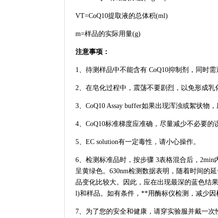
VT=CoQ10提取液的总体积(ml)
m=样品的实际用量(g)
注意事项：
1、待测样品中不能含有 CoQ10抑制剂，同时
2、在皂化过程中，震荡不要剧烈，以免形成乳
3、CoQ10 Assay buffer如果出现浑浊或絮状
4、CoQ10标准梯度应准确，尽量减少不必要的
5、EC solution有一定毒性，请小心操作。
6、检测标准品时，按步骤 3表格混合后，2min
呈黄绿色。630nm检测数据表明，随着时间的
品变化比较大。因此，应在出现最深的蓝色结果且稳
l)和样品。如有条件，**用酶标仪检测，减少
7、为了您的安全和健康，请穿实验服并戴一次