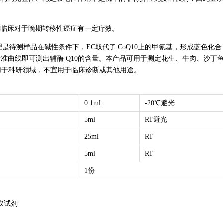
，临床对于晚期转移性癌症有一定疗效。
测原理是待测样品在碱性条件下，EC取代了 CoQ10上的甲氰基，形成蓝色化合
据标准曲线即可测出辅酶 Q10的含量。本产品可用于测定花生、牛肉、沙丁
仅用于科研领域，不宜用于临床诊断或其他用途。
0.1ml
-20℃避光
5ml
RT避光
25ml
RT
5ml
RT
1份
取试剂