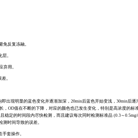
需避免反复冻融。
化层。
物，应弃用。
误差。
内即出现明显的蓝色变化并逐渐加深，20min后蓝色开始变浅，30min后逐
延长，OD值在不断的下降，对应的颜色也已发生变化，特别是高浓度的标
定的时间段内尽快检测，而且建议每次同时检测标准品 (0.3～0.5mg/
因检测时间导致的误差。
性手套操作。