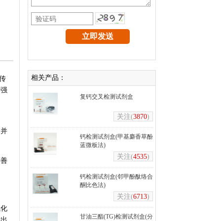
相关产品：
传
增强
复钙交叉检测试剂盒
，
关注(
3870
)
，并
钙检测试剂盒(甲基麝香草酚
蓝微板法)
关注(
4535
)
改善
钙检测试剂盒(邻甲酚酞络合
酮比色法)
关注(
6713
)
氧化
甘油三酯(TG)检测试剂盒(分
示出