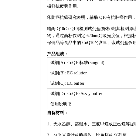
极好抗疲劳作用。
④防癌抗癌研究表明，辅酶 Q10有抗肿瘤作用
辅酶 Q10(CoQ10)检测试剂盒(微板法)其检
物，通过酶标仪测定 620nm处吸光度值，根
保健品等食品中的 CoQ10的含量。该试剂盒
产品组成：
试剂(A): CoQ10标准(5mg/ml)
试剂(B): EC solution
试剂(C): EC buffer
试剂(D): CoQ10 Assay buffer
使用说明书
自备材料：
1、无水乙醇、蒸馏水、三氯甲烷或正己烷等提
2、分光光度计或酶标仪、比色杯或 96孔板