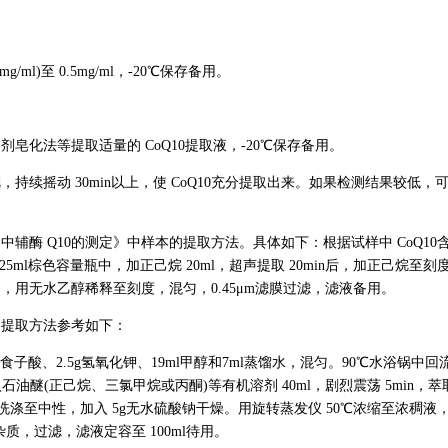
mg/ml)至 0.5mg/ml，-20℃保存备用。
化法等提取适量的 CoQ10提取液，-20℃保存备用。
甲烷，持续摇动 30min以上，使 CoQ10充分提取出来。如果检测结果较低，
保健食品中辅酶 Q10的测定》中样本的提取方法。具体如下：根据试样中 CoQ10
于 25ml棕色容量瓶中，加正己烷 20ml，超声提取 20min后，加正己烷至刻
量瓶中，用无水乙醇稀释至刻度，混匀，0.45μm滤膜过滤，滤液备用。
，提取方法参考如下：
没食子酸、2.5g氢氧化钾、19ml甲醇和7ml蒸馏水，混匀。90℃水浴锅中回流
油醚(正己烷、三氯甲烷或丙酮)等有机溶剂 40ml，剧烈震荡 5min，萃
水洗涤至中性，加入 5g无水硫酸钠干燥。用旋转蒸发仪 50℃浓缩至浓稠液
质，过滤，滤液定容至 100ml待用。