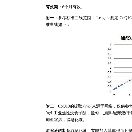
有效期：
6个月有效。
附一：
参考标准曲线范围： Leagene测定 CoQ10
准曲线如下：
附二：CoQ10的提取方法(来源于网络，仅供
0g/L工业焦性没食子酸，搅匀，加醇-碱溶液(干渣重
却至室温，得皂化液。
浓缩液的制备取皂化液，立即加入其体积 1/10