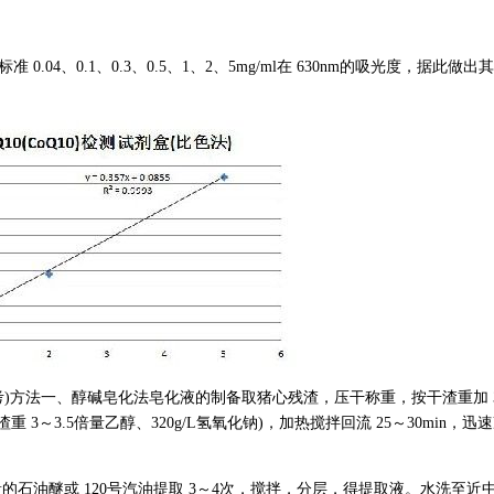
标准 0.04、0.1、0.3、0.5、1、2、5mg/ml在 630nm的吸光度，据此做出
参考)方法一、醇碱皂化法皂化液的制备取猪心残渣，压干称重，按干渣重加 
 3～3.5倍量乙醇、320g/L氢氧化钠)，加热搅拌回流 25～30min，迅
量的石油醚或 120号汽油提取 3～4次，搅拌，分层，得提取液。水洗至近