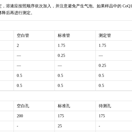
定，溶液应按照顺序依次加入，并注意避免产生气泡。如果样品中的 CoQ1
er稀释后再进行测定。
空白管
标准管
测定管
2
1.75
1.75
—
0.25
—
—
—
0.25
0.5
0.5
0.5
0.5
0.5
0.5
空白孔
标准孔
待测孔
200
175
175
-
25
-