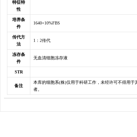
特征特
性
培养条
1640+10%FBS
件
传代方
1：2传代
法
冻存条
无血清细胞冻存液
件
STR
本库的细胞系(株)仅用于科研工作，未经许可不得用于
备注
者。