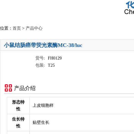
位置：
首页
>
产品中心
小鼠结肠癌带荧光素酶MC-38/luc
货号:
FH0129
包装:
T25
产品介绍
形态特
上皮细胞样
性
生长特
贴壁生长
性