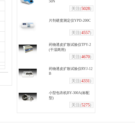
50N
关注(
5028
)
片剂硬度测定仪YPD-200C
关注(
4557
)
药物透皮扩散试验仪TPY-2
(干湿两用)
关注(
4670
)
药物透皮扩散试验仪RYJ-12
B
关注(
4331
)
小型包衣机BY-300A(标配
型)
关注(
5275
)