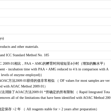
ys)
roducts and other materials.
nd ICC Standard Method No. 185
C 2009.01相比，PAA + AMG的孵育时间缩短至4小时（增加的酶水平）
ent - incubation time with PAA + AMG reduced to 4 h in comparison with A
 levels of enzyme employed)
）
OAC方法2009.01获得的值非常相似 （
·DF values for most samples are ver
ained with AOAC Method 2009.01
）
消除了AOAC方法2009.01 *所确定的所有限制 （
·Rapid Integrated Tota
removes all of the limitations that have been identified with AOAC Method 200
保存 >2 年 （
·All reagents stable for > 2 years after preparation
）