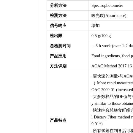
分析方法
Spectrophotometer
检测方法
吸光度(Absorbance)
信号响应
增加
检出限
0.5 g/100 g
总检测时间
～3 h work (over 1-2 da
产品应用
Food ingredients, food p
方法识别
AOAC Method 2017.16 a
·更快速的测量-与AOA
（
·More rapid measurem
OAC 2009.01 (increased
·大多数样品的DF值与A
y similar to those obt
·快速综合总膳食纤维方法
l Dietary Fiber method 
产品特点
9.01*
）
·所有试剂在制备后可稳定