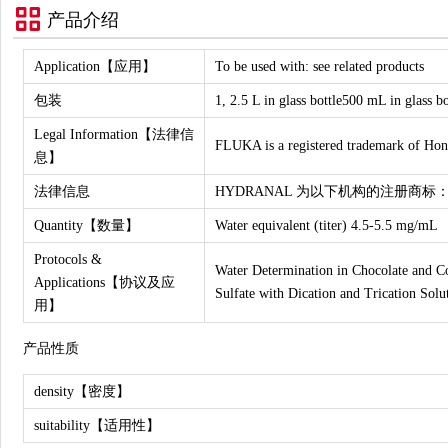
产品介绍
Application【应用】
To be used with: see related products
包装
1, 2.5 L in glass bottle500 mL in glass bo
Legal Information【法律信
FLUKA is a registered trademark of Ho
息】
法律信息
HYDRANAL 为以下机构的注册商标： Honeywe
Quantity【数量】
Water equivalent (titer) 4.5-5.5 mg/mL
Protocols &
Water Determination in Chocolate and Co
Applications【协议及应
Sulfate with Dication and Trication Solu
用】
产品性质
density【密度】
suitability【适用性】