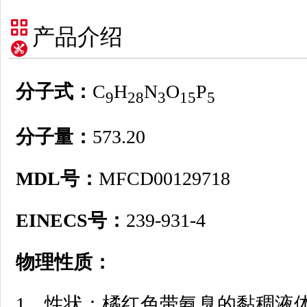
产品介绍
分子式：
C
H
N
O
P
9
28
3
15
5
分子量：
573.20
MDL号：
MFCD00129718
EINECS号：
239-931-4
物理性质：
1、性状：橘红色带氨臭的黏稠液