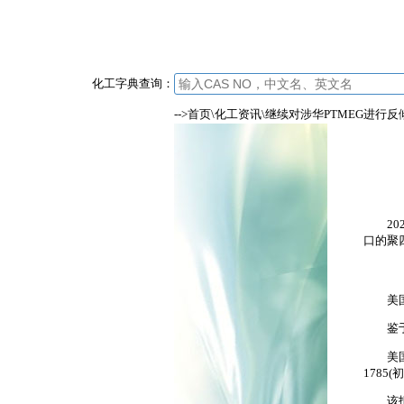
化工字典查询：
-->首页\化工资讯\继续对涉华PTMEG进行
2
口的聚
美国
鉴
美
1785
该