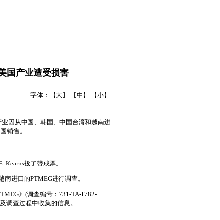
定美国产业遭受损害
字体：
【大】
【中】
【小】
国国内产业因从中国、韩国、中国台湾和越南进
美国销售。
 E. Kearns投了赞成票。
越南进口的PTMEG进行调查。
》(调查编号：731-TA-1782-
见以及调查过程中收集的信息。