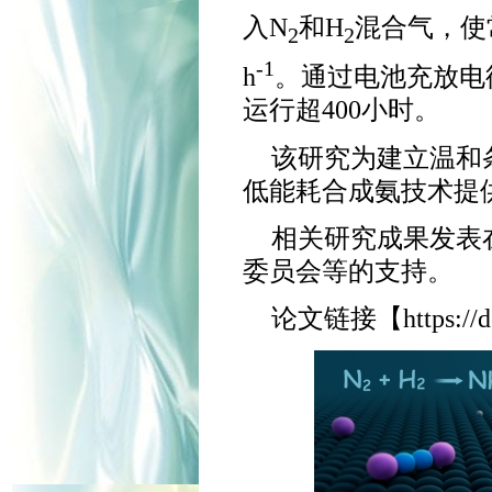
入N
和H
混合气，使常
2
2
-1
h
。通过电池充放电循
运行超400小时。
该研究为建立温和
低能耗合成氨技术提
相关研究成果发表
委员会等的支持。
论文链接【https://doi.