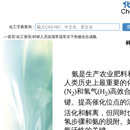
化工字典查询：
-->首页\化工资讯\科研人员实现常温常压下热催化合成氨
氨是生产农业肥料
人类历史上最重要的
(N
)和氢气(H
)高效
2
2
键。提高催化位点的
活化和解离，但同时
氢步骤和氨的脱附。