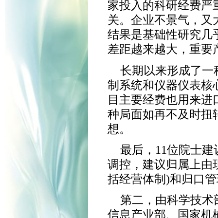
家投入的科研经费严
关。企业不景气，又
结果是基础性研究几
差距越来越大，重要
长期以来形成了一
制系统和仪器仪表核
目主要经费也用来进
种局面如再不及时扭
想。
最后，11位院士
调控，建议归属上由
括经营体制)和归口管
第二，由科学技术
信息产业部、国家机