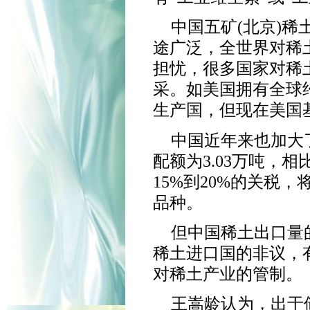
中国五矿(北京)
途广泛，全世界对稀
担忧，很多国家对稀
采。如美国拥有全球
生产国，但现在美国
中国近年来也加大
配额为3.03万吨，相
15%到20%的关税
品种。
但中国稀土出口量
稀土进口国的非议，
对稀土产业的管制。
王嵩龄认为，出于