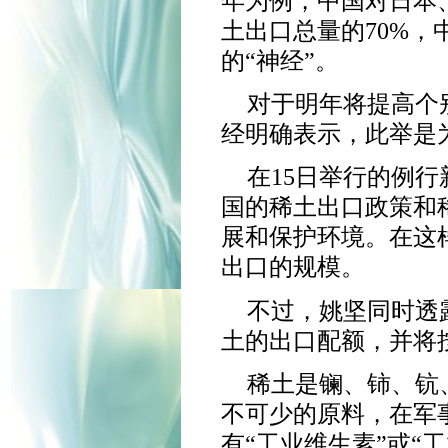
年为例，中国对日本
土出口总量的70%
的“神经”。
对于明年将提高个
经明确表示，此举是
在15日举行的例
国的稀土出口政策和
展和保护环境。在这
出口的规模。
不过，姚坚同时透
土的出口配额，并将
稀土是镧、铈、钪
不可少的原料，在军
有“工业维生素”或“