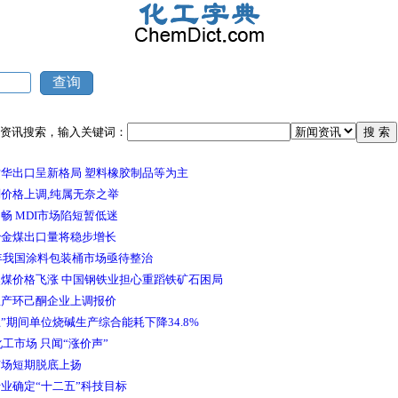
资讯搜索，输入关键词：
华出口呈新格局 塑料橡胶制品等为主
价格上调,纯属无奈之举
畅 MDI市场陷短暂低迷
冶金煤出口量将稳步增长
1年我国涂料包装桶市场亟待整治
煤价格飞涨 中国钢铁业担心重蹈铁矿石困局
生产环己酮企业上调报价
”期间单位烧碱生产综合能耗下降34.8%
1化工市场 只闻“涨价声”
市场短期脱底上扬
业确定“十二五”科技目标