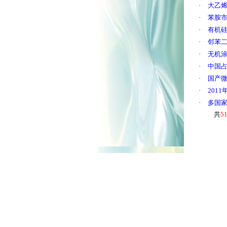
·
大乙
·
苯胺
·
有机硅
·
邻苯
·
无机
·
中国
·
国产
·
201
·
多国家
共
5