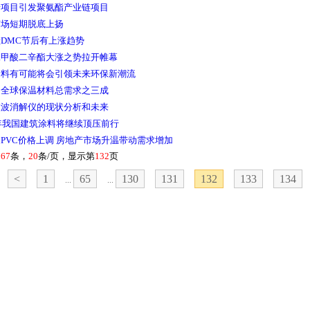
烯项目引发聚氨酯产业链项目
市场短期脱底上扬
DMC节后有上涨趋势
二甲酸二辛酯大涨之势拉开帷幕
涂料有可能将会引领未来环保新潮流
占全球保温材料总需求之三成
微波消解仪的现状分析和未来
1年我国建筑涂料将继续顶压前行
PVC价格上调 房地产市场升温带动需求增加
167
条，
20
条/页，显示第
132
页
<
1
65
130
131
132
133
134
...
...