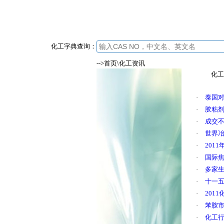
化工字典查询：
-->首页\化工资讯
化工
·
泰国对
·
胶粘剂
·
成交不
·
世界
·
201
·
国际焦
·
多家
·
十一五
·
201
·
苯胺
·
化工行