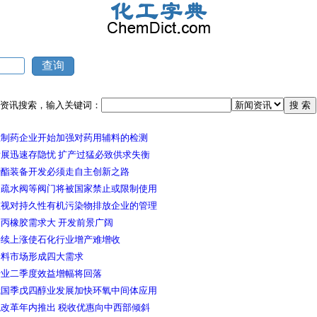
资讯搜索，输入关键词：
江制药企业开始加强对药用辅料的检测
展迅速存隐忧 扩产过猛必致供求失衡
醋酯装备开发必须走自主创新之路
力疏水阀等阀门将被国家禁止或限制使用
重视对持久性有机污染物排放企业的管理
丙橡胶需求大 开发前景广阔
持续上涨使石化行业增产难增收
涂料市场形成四大需求
行业二季度效益增幅将回落
我国季戊四醇业发展加快环氧中间体应用
改革年内推出 税收优惠向中西部倾斜