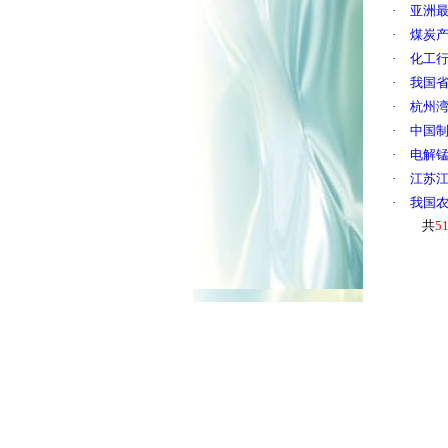
·
亚洲
·
煤炭产
·
化工
·
我国省
·
杭州
·
中国
·
电解锰
·
江苏
·
我国
共
5