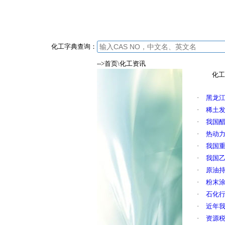
化工字典查询：
-->首页\化工资讯
化工
·
黑龙
·
稀土发
·
我国
·
热动
·
我国
·
我国乙
·
原油
·
粉末
·
石化
·
近年
·
资源税