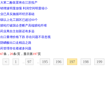
最大苯二酚装置将在江苏投产
销增速明显放慢 利润空间明显缩小
行业已具实施循环经济基础
级以上化工园区已超过60个
湾腈纶打破国企垄断产高端腈纶纤维
制药业离自主创新还有多远
出口量增价格下跌 存在问题不容忽视
江阴磷酸出口走精品之路
农药管理存在着诸多问题
167
条，
20
条/页，显示第
197
页
<
1
97
195
196
197
198
199
...
...