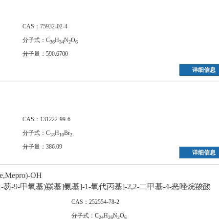
CAS：75932-02-4
分子式：C
H
N
O
36
34
2
6
分子量：590.6700
详细信息
CAS：131222-99-6
分子式：C
H
Br
18
10
2
分子量：386.09
详细信息
Me,Mepro)-OH
2-[[(9H-芴-9-甲氧基)羰基]氨基]-1-氧代丙基]-2,2-二甲基-4-恶唑烷羧酸
CAS：252554-78-2
分子式：C
H
N
O
24
26
2
6