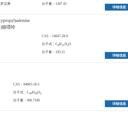
于罗汉果
分子量：1287.43
详细信息
xypropyl)adenine
丙基)腺嘌呤
CAS：14047-28-0
分子式：C
H
N
O
8
11
5
分子量：193.21
详细信息
CAS：84605-18-5
分子式：C
H
O
30
50
5
分子量：490.7100
详细信息