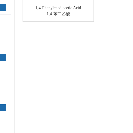
1,4-Phenylenediacetic Acid
1,4-苯二乙酸