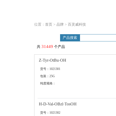
位置：
首页
>
品牌
>
百灵威科技
产品搜索
31449
共
个产品
Z-Tyr-OtBu·OH
货号：1021301
包装：25G
纯度规格：
H-D-Val-OBzl·TosOH
货号：1021302