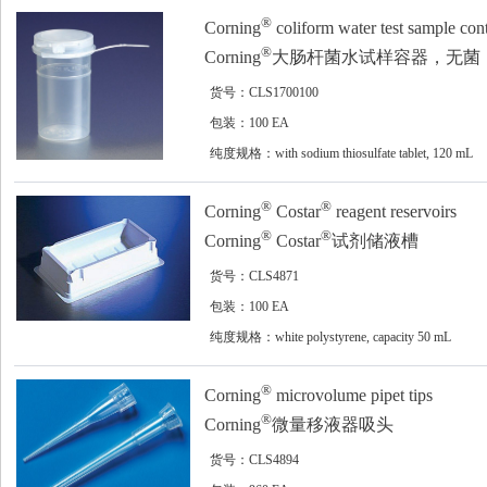
natural, 25/rack, 500/cs
®
Corning
coliform water test sample conta
®
Corning
大肠杆菌水试样容器，无菌
货号：CLS1700100
包装：100 EA
纯度规格：with sodium thiosulfate tablet, 120 mL
polypropylene bottle, graduated, sterile, 100/cs
®
®
Corning
Costar
reagent reservoirs
®
®
Corning
Costar
试剂储液槽
货号：CLS4871
包装：100 EA
纯度规格：white polystyrene, capacity 50 mL
®
Corning
microvolume pipet tips
®
Corning
微量移液器吸头
货号：CLS4894