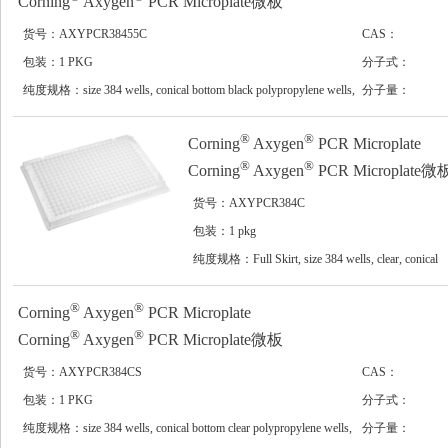
Corning
Axygen
PCR Microplate微板
货号：AXYPCR38455C
CAS：
包装：1 PKG
分子式：
纯度规格：size 384 wells, conical bottom black polypropylene wells,
分子量：
maximum volume 55 μL, pkg of 5x10plates/cs
®
®
Corning
Axygen
PCR Microplate
®
®
Corning
Axygen
PCR Microplate微
货号：AXYPCR384C
包装：1 pkg
纯度规格：Full Skirt, size 384 wells, clear, conical
bottom clear polypropylene wells, maximum volume 
μL, pkg of 5x10plates/cs
®
®
Corning
Axygen
PCR Microplate
®
®
Corning
Axygen
PCR Microplate微板
货号：AXYPCR384CS
CAS：
包装：1 PKG
分子式：
纯度规格：size 384 wells, conical bottom clear polypropylene wells,
分子量：