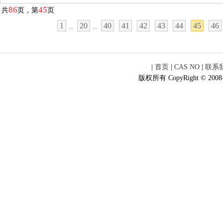
pkg of 5x10plates/cs, sterile
86
45
共
页，第
页
1
20
40
41
42
43
44
45
46
...
...
|
首页
|
CAS NO
|
联系
版权所有 CopyRight © 2008