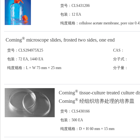
货号：CLS431206
包装：12 EA
纯度规格：cellulose acetate membrane, pore size 0.4
2
μm, membrane area 54.5 cm
, filter capacity 500 mL
®
Corning
microscope slides, frosted two sides, one end
货号：CLS294975X25
CAS：
包装：72 EA, 1440 EA
分子式：
纯度规格：L × W 75 mm × 25 mm
分子量：
®
Corning
tissue-culture treated culture d
®
Corning
经组织培养处理的培养皿
货号：CLS430166
包装：500 EA
纯度规格：D × H 60 mm × 15 mm