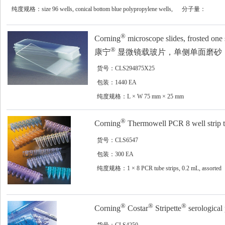
纯度规格：size 96 wells, conical bottom blue polypropylene wells,
分子量：
pkg of 5x10plates/cs
®
Corning
microscope slides, frosted one 
®
康宁
显微镜载玻片，单侧单面磨砂
货号：CLS294875X25
包装：1440 EA
纯度规格：L × W 75 mm × 25 mm
®
Corning
Thermowell PCR 8 well strip t
货号：CLS6547
包装：300 EA
纯度规格：1 × 8 PCR tube strips, 0.2 mL, assorted
colors
®
®
®
Corning
Costar
Stripette
serological 