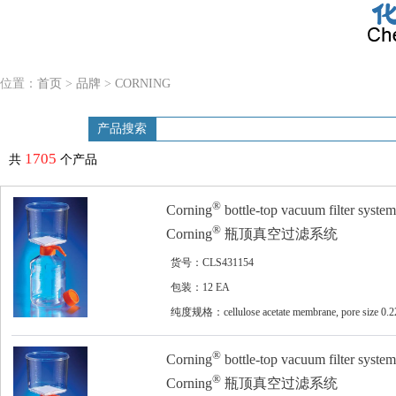
位置：
首页
>
品牌
>
CORNING
产品搜索
1705
共
个产品
®
Corning
bottle-top vacuum filter system
®
Corning
瓶顶真空过滤系统
货号：CLS431154
包装：12 EA
纯度规格：cellulose acetate membrane, pore size 0.2
2
μm, membrane area 13.6 cm
, filter capacity 150 mL
®
Corning
bottle-top vacuum filter system
®
Corning
瓶顶真空过滤系统