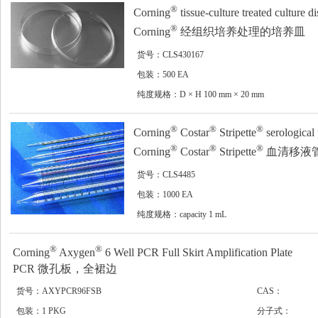
®
Corning
tissue-culture treated culture d
®
Corning
经组织培养处理的培养皿
货号：CLS430167
包装：500 EA
纯度规格：D × H 100 mm × 20 mm
®
®
®
Corning
Costar
Stripette
serological 
®
®
®
Corning
Costar
Stripette
血清移液
货号：CLS4485
包装：1000 EA
纯度规格：capacity 1 mL
®
®
Corning
Axygen
6 Well PCR Full Skirt Amplification Plate
PCR 微孔板，全裙边
货号：AXYPCR96FSB
CAS：
包装：1 PKG
分子式：