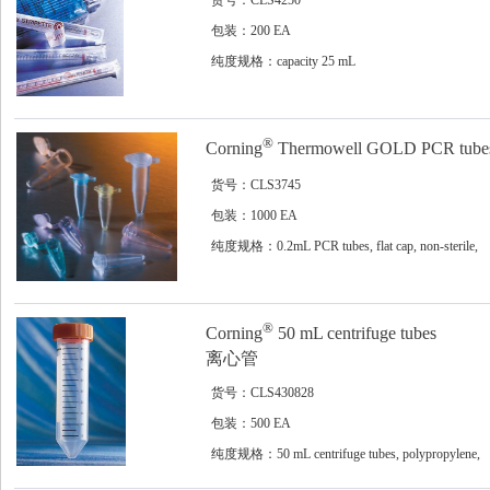
货号：CLS4250
包装：200 EA
纯度规格：capacity 25 mL
®
Corning
Thermowell GOLD PCR tube
货号：CLS3745
包装：1000 EA
纯度规格：0.2mL PCR tubes, flat cap, non-sterile,
clear, 1000/cs
®
Corning
50 mL centrifuge tubes
离心管
货号：CLS430828
包装：500 EA
纯度规格：50 mL centrifuge tubes, polypropylene,
conical bottom w/ CentriStar cap, rack packed, sterile,