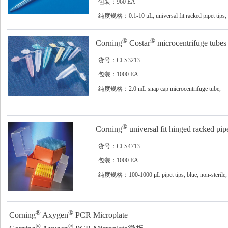
包装：960 EA
纯度规格：0.1-10 μL, universal fit racked pipet tips,
natural, sterile, 96 tips/rack, 960tips/case
®
®
Corning
Costar
microcentrifuge tubes
货号：CLS3213
包装：1000 EA
纯度规格：2.0 mL snap cap microcentrifuge tube,
polypropylene, non-sterile, natural, 1000/cs
®
Corning
universal fit hinged racked pipe
货号：CLS4713
包装：1000 EA
纯度规格：100-1000 μL pipet tips, blue, non-sterile,
10 racks/case, 1000 tips/case
®
®
Corning
Axygen
PCR Microplate
®
®