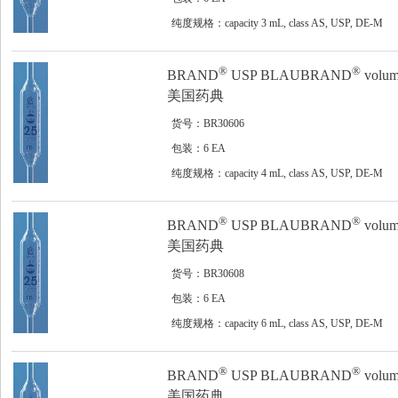
纯度规格：capacity 3 mL, class AS, USP, DE-M
®
®
BRAND
USP BLAUBRAND
volume
美国药典
货号：BR30606
包装：6 EA
纯度规格：capacity 4 mL, class AS, USP, DE-M
®
®
BRAND
USP BLAUBRAND
volume
美国药典
货号：BR30608
包装：6 EA
纯度规格：capacity 6 mL, class AS, USP, DE-M
®
®
BRAND
USP BLAUBRAND
volume
美国药典