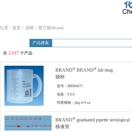
位置：
首页
>
品牌
>
普兰德(Brand)
产品搜索
2107
共
个产品
®
®
BRAND
BRAND
lab mug
烧杯
货号：BR994675
包装：6 EA
纯度规格：pkg of 6 ea
®
BRAND
graduated pipette serological
移液管