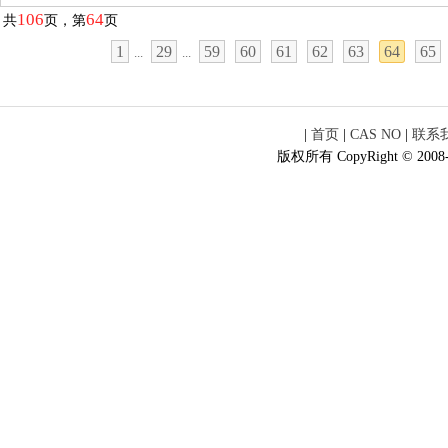
106
64
共
页，第
页
1
29
59
60
61
62
63
64
65
...
...
|
首页
|
CAS NO
|
联系
版权所有 CopyRight © 2008