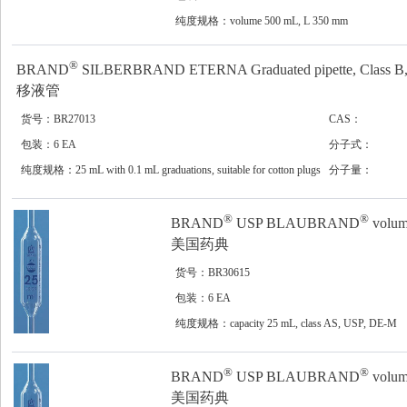
纯度规格：volume 500 mL, L 350 mm
®
BRAND
SILBERBRAND ETERNA Graduated pipette, Class B,
移液管
货号：BR27013
CAS：
包装：6 EA
分子式：
纯度规格：25 mL with 0.1 mL graduations, suitable for cotton plugs
分子量：
®
®
BRAND
USP BLAUBRAND
volume
美国药典
货号：BR30615
包装：6 EA
纯度规格：capacity 25 mL, class AS, USP, DE-M
®
®
BRAND
USP BLAUBRAND
volume
美国药典