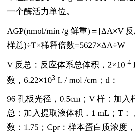
一个酶活力单位。
AGP(nmol/min /g 鲜重)＝[ΔA×V 反
样总)÷T×稀释倍数=5627×ΔA÷W
-4
V 反总：反应体系总体积，2×10
3
数，6.22×10
L / mol /cm；d：
96 孔板光径，0.5cm；V 样：加入样
总：加入提取液体积，1 mL；T： 
数：1.75；Cpr：样本蛋白质浓度