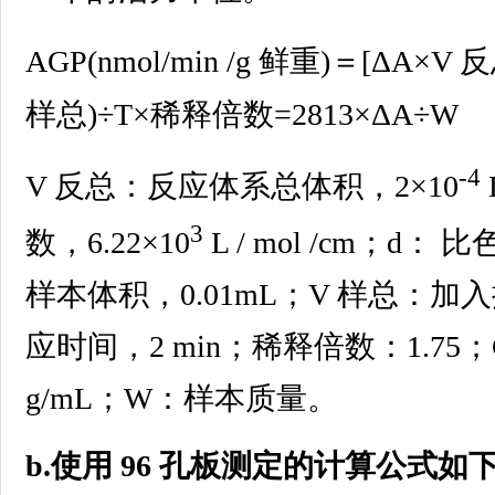
AGP(nmol/min /g 鲜重)＝[ΔA×V 反
样总)÷T×稀释倍数=2813×ΔA÷W
-4
V 反总：反应体系总体积，2×10
3
数，6.22×10
L / mol /cm；d
样本体积，0.01mL；V 样总：加入
应时间，2 min；稀释倍数：1.75
g/mL；W：样本质量。
b.使用 96 孔板测定的计算公式如