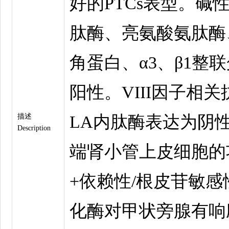
好的PTCs表型。碱
肽酶、亮氨酸氨肽酶
角蛋白、α3、β1整
阳性。VIII因子相关
描述
LA内肽酶表达为阴性
Description
端肾小管上皮细胞的
+依赖性/根皮苷敏
化酶对甲状旁腺有响