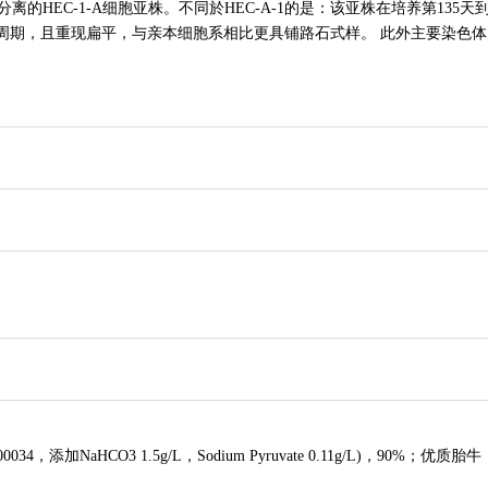
968年分离的HEC-1-A细胞亚株。不同於HEC-A-1的是：该亚株在培养第135天
长周期，且重现扁平，与亲本细胞系相比更具铺路石式样。 此外主要染色体
34，添加NaHCO3 1.5g/L，Sodium Pyruvate 0.11g/L)，90%；优质胎牛