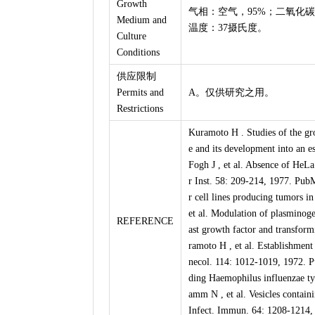
Growth
气相：空气，95%；二氧化碳
Medium and
温度：37摄氏度。
Culture
Conditions
供应限制
Permits and
A。仅供研究之用。
Restrictions
Kuramoto H . Studies of the gr
e and its development into an 
Fogh J , et al. Absence of HeLa
r Inst. 58: 209-214, 1977. Pub
r cell lines producing tumors 
et al. Modulation of plasminoge
REFERENCE
ast growth factor and transfo
ramoto H , et al. Establishment
necol. 114: 1012-1019, 1972. P
ding Haemophilus influenzae ty
amm N , et al. Vesicles contai
Infect. Immun. 64: 1208-1214