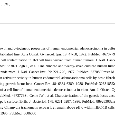
，5%。
owth and cytogenetic properties of human endometrial adenocarcinoma in cultu
established line. Acta Obstet. Gynaecol. Jpn. 19: 47-58, 1972. PubMed: 4678779
 cell contamination in 169 cell lines derived from human tumors. J. Natl. Canc
Med: 833871Fogh J , et al. One hundred and twenty-seven cultured human tum
in nude mice. J. Natl. Cancer Inst. 59: 221-226, 1977. PubMed: 327080Presta M 
n activator activity in human endometrial adenocarcinoma cells by basic fibrob
rming growth factor beta. Cancer Res. 48: 6384-6389, 1988. PubMed: 3263185K
 of a cell line of human endometrial adenocarcinoma in vitro. Am. J. Obstet. G
ubMed: 4673779St. Geme JW , et al. Characterization of the genetic locus enc
pe b surface fibrils. J. Bacteriol. 178: 6281-6287, 1996. PubMed: 8892830Sch
ning Chlamydia trachomatis serovar L2 remain above pH 6 within HEC-1B cells
, 1996. PubMed: 8606080