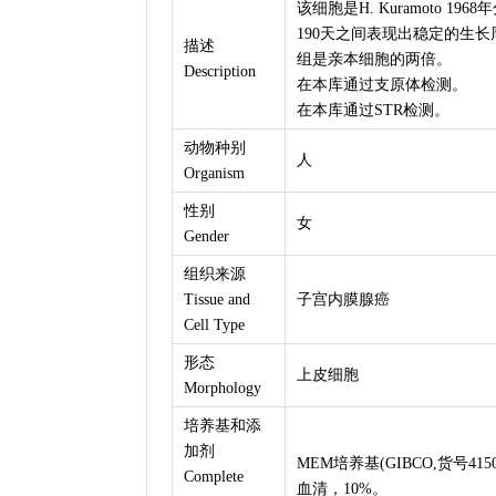
该细胞是H. Kuramoto 1
190天之间表现出稳定的生
描述
组是亲本细胞的两倍。
Description
在本库通过支原体检测。
在本库通过STR检测。
动物种别
人
Organism
性别
女
Gender
组织来源
Tissue and
子宫内膜腺癌
Cell Type
形态
上皮细胞
Morphology
培养基和添
加剂
MEM培养基(GIBCO,货号415000
Complete
血清，10%。