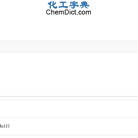
Hu115