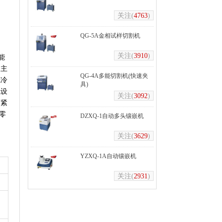
关注(
4763
)
QG-5A金相试样切割机
关注(
3910
)
能
制主
QG-4A多能切割机(快速夹
滤冷
具)
机设
关注(
3092
)
夹紧
零
DZXQ-1自动多头镶嵌机
关注(
3629
)
YZXQ-1A自动镶嵌机
关注(
2931
)