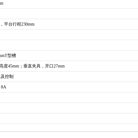
mm
m，平台行程230mm
8mmT型槽
度45mm；垂直夹具，开口27mm
示及控制
 8A
m