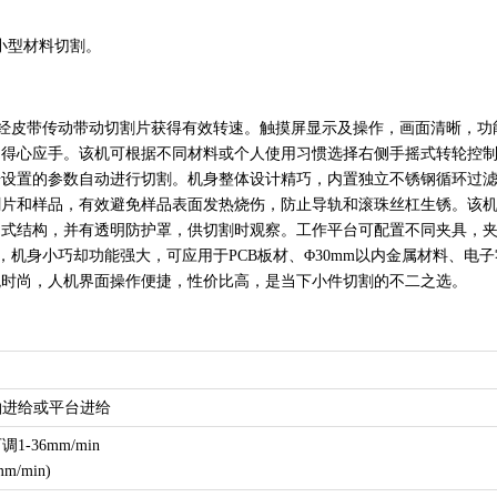
的小型材料切割。
机，经皮带传动带动切割片获得有效转速。触摸屏显示及操作，画面清晰，功
加得心应手。该机可根据不同材料或个人使用习惯选择右侧手摇式转轮控
据设置的参数自动进行切割。机身整体设计精巧，内置独立不锈钢循环过
切割片和样品，有效避免样品表面发热烧伤，防止导轨和滚珠丝杠生锈。该
闭式结构，并有透明防护罩，供切割时观察。工作平台可配置不同夹具，
机，机身小巧却功能强大，可应用于PCB板材、Φ30mm以内金属材料、电子
观时尚，人机界面操作便捷，性价比高，是当下小件切割的不二之选。
轴进给或平台进给
-36mm/min
m/min)