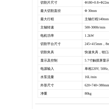
切割片尺寸
Φ180×0.8×Φ22
最大切割直径
Φ 30mm
最大行程
主轴行程140m
主轴转速
500-3000r/min
电机功率
1.2kW
切割平台尺寸
245×415mm，
切割夹具
快速夹具，钳口高
显示及控制
5.7寸触摸屏显
电源输入
单相220V, 50Hz,
水泵流量
16L/min
外形尺寸
620×740×380m
净重
80kg