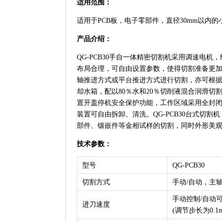
适用范围：
适用于PCB板，电子零部件，直径30mm以内
产品介绍：
QG-PCB30手自一体精密切割机采用调速电
布局合理，可自由设置参数，使得切割准备更
轴推进方式或平台推进方式进行切割，亦可根
却水箱，配以80％水和20％切削液混合润滑
置开盖停机安全保护功能，工作区域采用全封
装置可自由拆卸、清洗。QG-PCB30台式切割
部件、镶嵌件等金相试样的切割，同时外形美
技术参数：
型号
QG-PCB30
切割方式
手动/自动，主
手动控制/自动可调1
进刀速度
(调节步长为0.1m