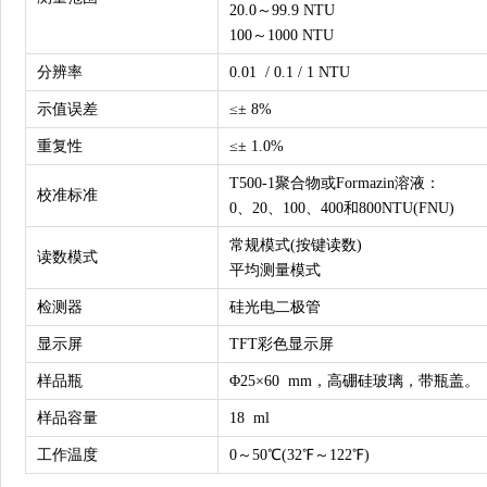
20.0～99.9 NTU
100～1000 NTU
分辨率
0.01 / 0.1 / 1 NTU
示值误差
≤± 8%
重复性
≤± 1.0%
T500-1聚合物或Formazin溶液：
校准标准
0、20、100、400和800NTU(FNU)
常规模式(按键读数)
读数模式
平均测量模式
检测器
硅光电二极管
显示屏
TFT彩色显示屏
样品瓶
Φ25×60 mm，高硼硅玻璃，带瓶盖。
样品容量
18 ml
工作温度
0～50℃(32℉～122℉)