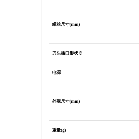
螺丝尺寸(mm)
刀头插口形状※
电源
外观尺寸(mm)
重量(g)