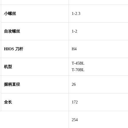
小螺丝
1-2.3
自攻螺丝
1-2
HIOS 刀杆
H4
T-45BL
机型
T-70BL
握柄直径
26
全长
172
254