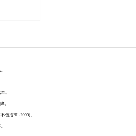
性。
成本。
故障。
括BL-2000)。
率。