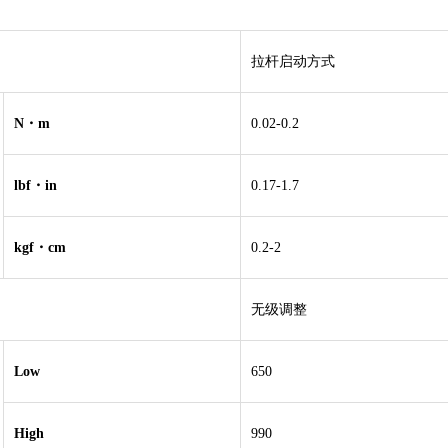
拉杆启动方式
N・m
0.02-0.2
lbf・in
0.17-1.7
kgf・cm
0.2-2
无级调整
Low
650
High
990