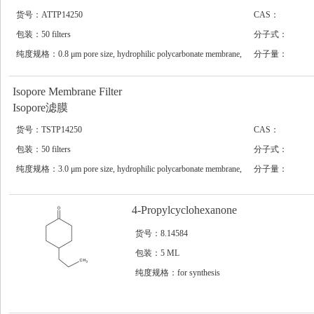
货号：ATTP14250
CAS：
包装：50 filters
分子式：
纯度规格：0.8 μm pore size, hydrophilic polycarbonate membrane,
分子量：
142 mm diameter
Isopore Membrane Filter
Isopore滤膜
货号：TSTP14250
CAS：
包装：50 filters
分子式：
纯度规格：3.0 μm pore size, hydrophilic polycarbonate membrane,
分子量：
142 mm diameter
4-Propylcyclohexanone
货号：8.14584
包装：5 ML
纯度规格：for synthesis