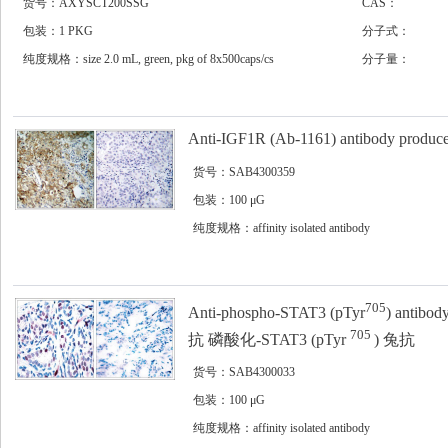
货号：AXYSCT200SSG
CAS：
包装：1 PKG
分子式：
纯度规格：size 2.0 mL, green, pkg of 8x500caps/cs
分子量：
Anti-IGF1R (Ab-1161) antibody produced
货号：SAB4300359
包装：100 μG
纯度规格：affinity isolated antibody
705
Anti-phospho-STAT3 (pTyr
) antibod
705
抗 磷酸化-STAT3 (pTyr
) 兔抗
货号：SAB4300033
包装：100 μG
纯度规格：affinity isolated antibody