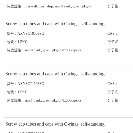
纯度规格：thin wall, 8 per strip, size 0.2 mL, green, pkg of
分子量：
10x125strips/cs
Screw cap tubes and caps with O-rings, self-standing
货号：AXYSCT050SSG
CAS：
包装：1 PKG
分子式：
纯度规格：size 0.5 mL, green, pkg of 8x500caps/cs
分子量：
Screw cap tubes and caps with O-rings, self-standing
货号：AXYSCT150SSG
CAS：
包装：1 PKG
分子式：
纯度规格：size 1.5 mL, green, pkg of 8x500caps/cs
分子量：
Screw cap tubes and caps with O-rings, self-standing