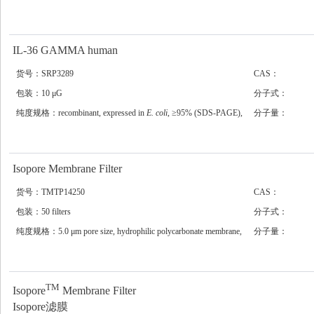
chromatography
IL-36 GAMMA human
货号：SRP3289
CAS：
包装：10 μG
分子式：
纯度规格：recombinant, expressed in
E. coli
, ≥95% (SDS-PAGE),
分子量：
≥95% (HPLC)
Isopore Membrane Filter
货号：TMTP14250
CAS：
包装：50 filters
分子式：
纯度规格：5.0 μm pore size, hydrophilic polycarbonate membrane,
分子量：
142 mm diameter
TM
Isopore
Membrane Filter
Isopore滤膜