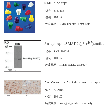
NMR tube caps
货号：Z567485
包装：100 EA
纯度规格：NMR tube size, 4 mm, blue
467
Anti-phospho-SMAD2 (pSer
) antibo
货号：SAB4300251
包装：100 μG
纯度规格：affinity isolated antibody
Anti-Vesicular Acetylcholine Transport
货号：ABN100
包装：100 μG
纯度规格：from goat, purified by affinity