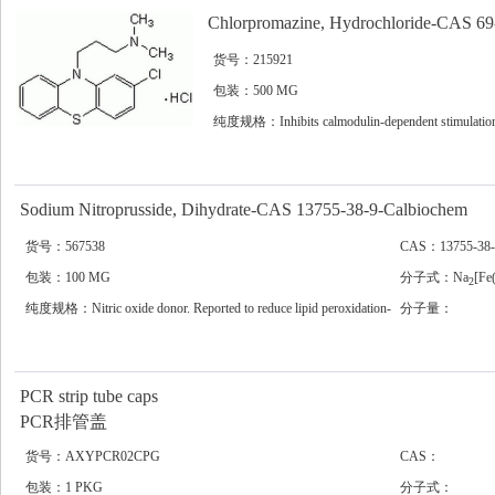
Chlorpromazine, Hydrochloride-CAS 69
货号：215921
包装：500 MG
纯度规格：Inhibits calmodulin-dependent stimulatio
of cyclic nucleotide phosphodiesterase (IC
= 17 μM
5
0
Sodium Nitroprusside, Dihydrate-CAS 13755-38-9-Calbiochem
货号：567538
CAS：13755-38-
包装：100 MG
分子式：Na
[Fe
2
纯度规格：Nitric oxide donor. Reported to reduce lipid peroxidation-
分子量：
induced membrane damage.
PCR strip tube caps
PCR排管盖
货号：AXYPCR02CPG
CAS：
包装：1 PKG
分子式：