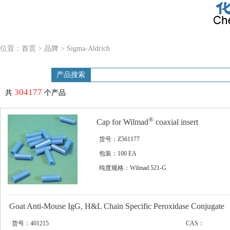
位置：
首页
>
品牌
>
Sigma-Aldrich
产品搜索
304177
共
个产品
®
Cap for Wilmad
coaxial insert
货号：Z561177
包装：100 EA
纯度规格：Wilmad 521-G
Goat Anti-Mouse IgG, H&L Chain Specific Peroxidase Conjugate
货号：401215
CAS：